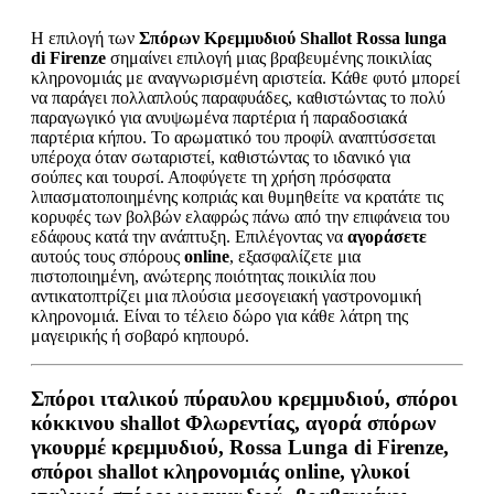
Η επιλογή των
Σπόρων Κρεμμυδιού Shallot Rossa lunga
di Firenze
σημαίνει επιλογή μιας βραβευμένης ποικιλίας
κληρονομιάς με αναγνωρισμένη αριστεία. Κάθε φυτό μπορεί
να παράγει πολλαπλούς παραφυάδες, καθιστώντας το πολύ
παραγωγικό για ανυψωμένα παρτέρια ή παραδοσιακά
παρτέρια κήπου. Το αρωματικό του προφίλ αναπτύσσεται
υπέροχα όταν σωταριστεί, καθιστώντας το ιδανικό για
σούπες και τουρσί. Αποφύγετε τη χρήση πρόσφατα
λιπασματοποιημένης κοπριάς και θυμηθείτε να κρατάτε τις
κορυφές των βολβών ελαφρώς πάνω από την επιφάνεια του
εδάφους κατά την ανάπτυξη. Επιλέγοντας να
αγοράσετε
αυτούς τους σπόρους
online
, εξασφαλίζετε μια
πιστοποιημένη, ανώτερης ποιότητας ποικιλία που
αντικατοπτρίζει μια πλούσια μεσογειακή γαστρονομική
κληρονομιά. Είναι το τέλειο δώρο για κάθε λάτρη της
μαγειρικής ή σοβαρό κηπουρό.
Σπόροι ιταλικού πύραυλου κρεμμυδιού, σπόροι
κόκκινου shallot Φλωρεντίας, αγορά σπόρων
γκουρμέ κρεμμυδιού, Rossa Lunga di Firenze,
σπόροι shallot κληρονομιάς online, γλυκοί