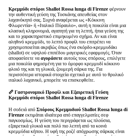
Κρεμμύδι σπόροι Shallot Rossa lunga di Firenze
φέρνουν
την αυθεντική γεύση της Τοσκάνης απευθείας στον
λαχανόκηπό σας. Συχνά αναφέρεται ως «Κόκκινη
Φλωρεντία» ή «Ιταλικό Πύραυλο», αυτή η ποικιλία είναι μια
κλασική κληρονομιά, αγαπητή για τη λεπτή, ήπια γεύση της
και το χαρακτηριστικό επιμηκυμένο σχήμα. Αν και είναι
αληθινό κρεμμύδι, το λεπτό προφίλ του επιτρέπει να
χρησιμοποιείται ακριβώς όπως ένα σκόρδο-κρεμμυδάκι
(shallot) σε υψηλού επιπέδου μαγειρικές εφαρμογές. Όταν
αποφασίσετε να
αγοράσετε
αυτούς τους σπόρους, επιλέγετε
μια ποικιλία φημισμένη για το όμορφο κρεμμυδί κόκκινο
φλοιό της και τη γλυκιά, ζουμερή σάρκα της. Για
περισσότερα ιστορικά στοιχεία σχετικά με αυτό το θρυλικό
ιταλικό λαχανικό, μπορείτε να επισκεφθείτε.
📏 Γαστρονομικό Προφίλ και Εξαιρετική Γεύση
Κρεμμύδι σπόροι Shallot Rossa lunga di Firenze
Η σοδειά από
Σπόρους Κρεμμυδιού Shallot Rossa lunga di
Firenze
εκτιμάται ιδιαίτερα από επαγγελματίες σεφ
παγκοσμίως. Η γεύση του περιγράφεται ως πλούσια,
εξαιρετικά γλυκιά και πολύ πιο λεπτή από τα κοινά
κρεμμύδια κήπου. Η υφή της ροζέ απόχρωσης σάρκας είναι