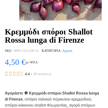
Κρεμμύδι σπόροι Shallot
Rossa lunga di Firenze
SKU
MHS-153-(100-S)
ΚΑΤΗΓΟΡΊΑ
Αρχική
4,50 €
με ΦΠΑ





4.4
( 40 reviews)
Αγοράστε 🧅 Κρεμμύδι σπόροι Shallot Rossa lunga
di Firenze
, σπόροι ιταλικού πύραυλου κρεμμυδιού,
σπόροι κόκκινου shallot Φλωρεντίας, αγορά σπόρων