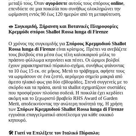
μεταξύ τους. Όταν
αγοράσετε
αυτούς τους σπόρους
online
,
επενδύετε σε μια ποικιλία που συνήθως ολοκληρώνει την
ωρίμανση εντός 90 έως 120 ημερών από τη μεταφύτευση.
🥗 Συγκομιδή, Ξήρανση και Βοτανικές Πληροφορίες
Κρεμμύδι σπόροι Shallot Rossa lunga di Firenze
Ο χρόνος της συγκομιδής για
Σπόρους Κρεμμυδιού Shallot
Rossa lunga di Firenze
είναι κρίσιμος. Πρέπει να ανεβάζετε
τους βολβούς στα μέσα έως τέλη καλοκαιριού μόλις το
πράσινο φύλλωμα κιτρινίσει και πέσει. Οι ώριμοι βολβοί
έχουν χαρακτηριστικό πύραυλο-σχήμα, συνήθως φτάνοντας
τα 10 έως 15 εκ. σε μήκος. Μετά το τράβηγμα, αφήστε τους
να ωριμάσουν σε ένα ζεστό, αερόμερο σημείο μακριά από
άμεσο ηλιακό φως για δύο εβδομάδες. Στενά συγγενείς με το
σκόρδο και τα πράσα, αυτά τα shallot σχηματίζουν συστάδες
που προσφέρουν πλούσια σοδειά. Η ποικιλία έχει κερδίσει
ακόμη και το ξεχωριστό βραβείο RHS Award of Garden
Merit, αποδεικνύοντας την ανώτερη ποιότητά της. Η χρήση
των
Σπόρων Κρεμμυδιού Shallot Rossa lunga di Firenze
εγγυάται επαγγελματικό αποτέλεσμα για κάθε οικιακό
κηπουρό.
🛠️ Γιατί να Επιλέξετε τον Ιταλικό Πύραυλο;