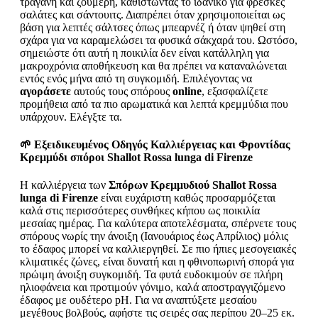
τραγανή και ζουμερή, καθιστώντας το ιδανικό για φρέσκες
σαλάτες και σάντουιτς. Διαπρέπει όταν χρησιμοποιείται ως
βάση για λεπτές σάλτσες όπως μπεαρνέζ ή όταν ψηθεί στη
σχάρα για να καραμελώσει τα φυσικά σάκχαρά του. Ωστόσο,
σημειώστε ότι αυτή η ποικιλία δεν είναι κατάλληλη για
μακροχρόνια αποθήκευση και θα πρέπει να καταναλώνεται
εντός ενός μήνα από τη συγκομιδή. Επιλέγοντας να
αγοράσετε
αυτούς τους σπόρους
online
, εξασφαλίζετε
προμήθεια από τα πιο αρωματικά και λεπτά κρεμμύδια που
υπάρχουν. Ελέγξτε τα.
🌱 Εξειδικευμένος Οδηγός Καλλιέργειας και Φροντίδας
Κρεμμύδι σπόροι Shallot Rossa lunga di Firenze
Η καλλιέργεια των
Σπόρων Κρεμμυδιού Shallot Rossa
lunga di Firenze
είναι ευχάριστη καθώς προσαρμόζεται
καλά στις περισσότερες συνθήκες κήπου ως ποικιλία
μεσαίας ημέρας. Για καλύτερα αποτελέσματα, σπέρνετε τους
σπόρους νωρίς την άνοιξη (Ιανουάριος έως Απρίλιος) μόλις
το έδαφος μπορεί να καλλιεργηθεί. Σε πιο ήπιες μεσογειακές
κλιματικές ζώνες, είναι δυνατή και η φθινοπωρινή σπορά για
πρώιμη άνοιξη συγκομιδή. Τα φυτά ευδοκιμούν σε πλήρη
ηλιοφάνεια και προτιμούν γόνιμο, καλά αποστραγγιζόμενο
έδαφος με ουδέτερο pH. Για να αναπτύξετε μεσαίου
μεγέθους βολβούς, αφήστε τις σειρές σας περίπου 20–25 εκ.