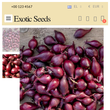
EL
€
EUR
+00 123 4567
Exotic Seeds