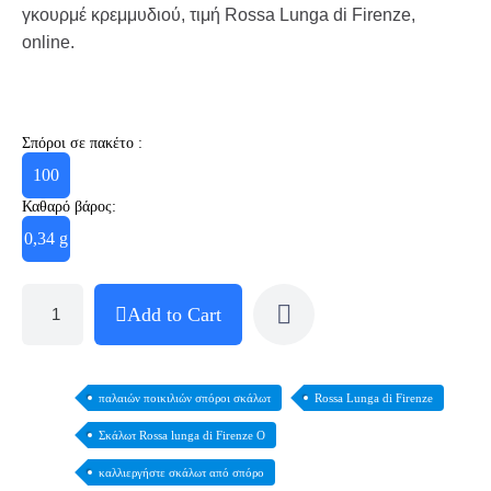
γκουρμέ κρεμμυδιού, τιμή Rossa Lunga di Firenze,
online.
Σπόροι σε πακέτο :
100
Καθαρό βάρος:
0,34 g
Add to Cart
παλαιών ποικιλιών σπόροι σκάλωτ
Rossa Lunga di Firenze
Σκάλωτ Rossa lunga di Firenze O
καλλιεργήστε σκάλωτ από σπόρο