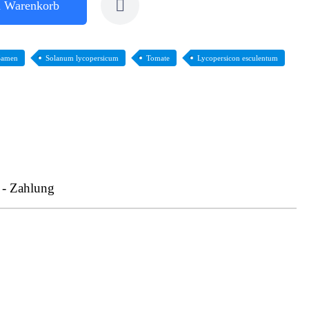
n Warenkorb
Samen
Solanum lycopersicum
Tomate
Lycopersicon esculentum
 - Zahlung