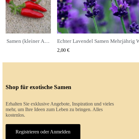
Pinguita de Mono Chili Samen (kleiner Affenpenis)
K VIEW
QUICK VIEW
2,00 €
Shop für exotische Samen
Erhalten Sie exklusive Angebote, Inspiration und vieles
mehr, um Ihre Ideen zum Leben zu bringen. Alles
kostenlos.
Registrieren oder Anmelden