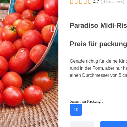





4.7
( 18 reviews)
Paradiso Midi-R
Preis für packun
Gerade richtig für kleine Ki
rund in der Form, aber nur 
einen Durchmesser von 5 cm
Samen im Packung :
10