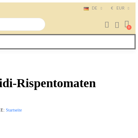
DE
€
EUR
idi-Rispentomaten
IE
Startseite