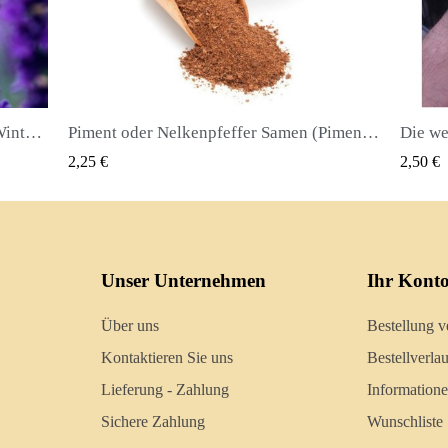
Echter Lavendel Samen Mehrjährig Winterhart bis -20C
Piment oder Nelkenpfeffer Samen (Pimenta dioica)
QUICK VIEW
2,25 €
2,50 €
Unser Unternehmen
Ihr Kont
Über uns
Bestellung v
Kontaktieren Sie uns
Bestellverlau
Lieferung - Zahlung
Information
Sichere Zahlung
Wunschliste