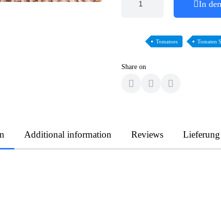
In de
Tomatoes
Tomaten 
Share on
on
Additional information
Reviews
Lieferung