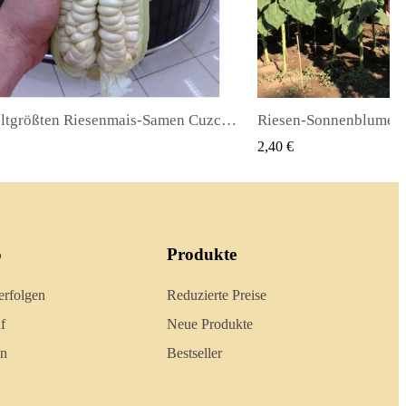
Die weltgrößten Riesenmais-Samen Cuzco - Cusco
QUICK VIEW
QUICK
2,40 €
o
Produkte
erfolgen
Reduzierte Preise
f
Neue Produkte
en
Bestseller