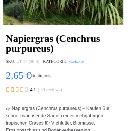
Napiergras (Cenchrus
purpureus)
SKU
UT-17-(20-S)
KATEGORIE
Startseite
2,65 €
Bruttopreis





4.1
( 39 reviews)
🌿 Napiergras (Cenchrus purpureus) – Kaufen Sie
schnell wachsende Samen eines mehrjährigen
tropischen Grases für Viehfutter, Biomasse,
Erosionsschutz und Bodenverbesserung.