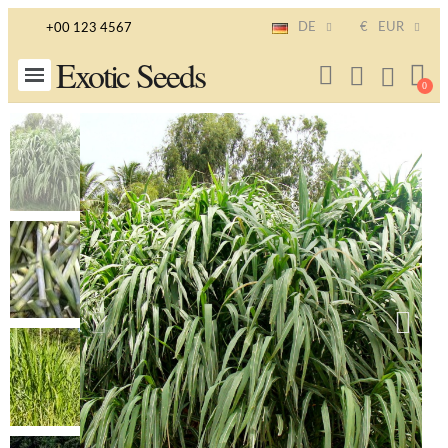
DE
€
EUR
+00 123 4567
Exotic Seeds