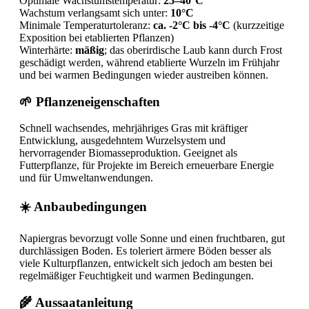
Optimale Wachstumstemperatur:
25–40°C
Wachstum verlangsamt sich unter:
10°C
Minimale Temperaturtoleranz:
ca. -2°C bis -4°C
(kurzzeitige
Exposition bei etablierten Pflanzen)
Winterhärte:
mäßig
; das oberirdische Laub kann durch Frost
geschädigt werden, während etablierte Wurzeln im Frühjahr
und bei warmen Bedingungen wieder austreiben können.
🌱 Pflanzeneigenschaften
Schnell wachsendes, mehrjähriges Gras mit kräftiger
Entwicklung, ausgedehntem Wurzelsystem und
hervorragender Biomasseproduktion. Geeignet als
Futterpflanze, für Projekte im Bereich erneuerbare Energie
und für Umweltanwendungen.
☀️ Anbaubedingungen
Napiergras bevorzugt volle Sonne und einen fruchtbaren, gut
durchlässigen Boden. Es toleriert ärmere Böden besser als
viele Kulturpflanzen, entwickelt sich jedoch am besten bei
regelmäßiger Feuchtigkeit und warmen Bedingungen.
🌾 Aussaatanleitung