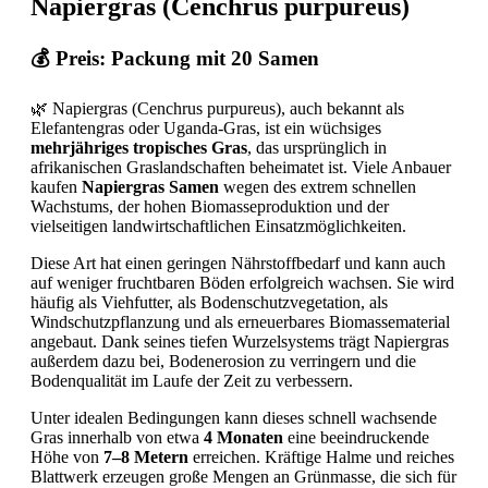
Napiergras (Cenchrus purpureus)
💰 Preis: Packung mit 20 Samen
🌿 Napiergras (Cenchrus purpureus), auch bekannt als
Elefantengras oder Uganda-Gras, ist ein wüchsiges
mehrjähriges tropisches Gras
, das ursprünglich in
afrikanischen Graslandschaften beheimatet ist. Viele Anbauer
kaufen
Napiergras Samen
wegen des extrem schnellen
Wachstums, der hohen Biomasseproduktion und der
vielseitigen landwirtschaftlichen Einsatzmöglichkeiten.
Diese Art hat einen geringen Nährstoffbedarf und kann auch
auf weniger fruchtbaren Böden erfolgreich wachsen. Sie wird
häufig als Viehfutter, als Bodenschutzvegetation, als
Windschutzpflanzung und als erneuerbares Biomassematerial
angebaut. Dank seines tiefen Wurzelsystems trägt Napiergras
außerdem dazu bei, Bodenerosion zu verringern und die
Bodenqualität im Laufe der Zeit zu verbessern.
Unter idealen Bedingungen kann dieses schnell wachsende
Gras innerhalb von etwa
4 Monaten
eine beeindruckende
Höhe von
7–8 Metern
erreichen. Kräftige Halme und reiches
Blattwerk erzeugen große Mengen an Grünmasse, die sich für