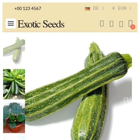
DE
€
EUR
+00 123 4567
Exotic Seeds