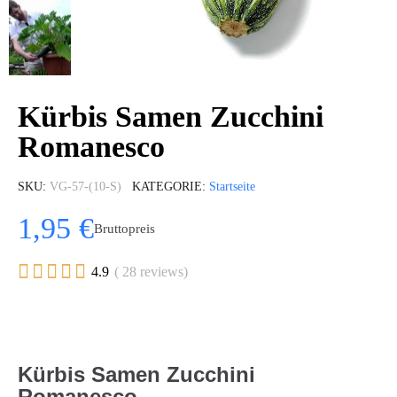
Kürbis Samen Zucchini
Romanesco
SKU
VG-57-(10-S)
KATEGORIE
Startseite
1,95 €
Bruttopreis





4.9
( 28 reviews)
Kürbis Samen Zucchini
Romanesco