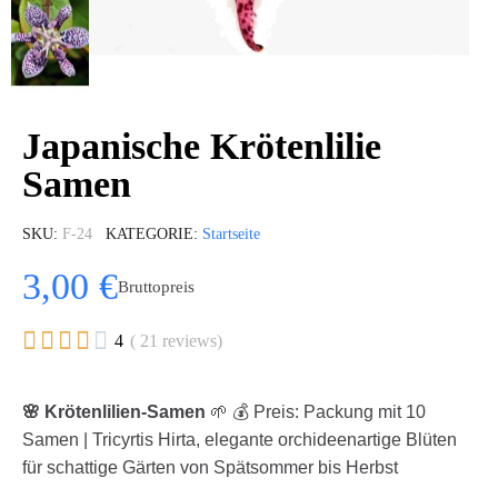
Japanische Krötenlilie
Samen
SKU
F-24
KATEGORIE
Startseite
3,00 €
Bruttopreis





4
( 21 reviews)
🌸 Krötenlilien-Samen
🌱 💰 Preis: Packung mit 10
Samen | Tricyrtis Hirta, elegante orchideenartige Blüten
für schattige Gärten von Spätsommer bis Herbst