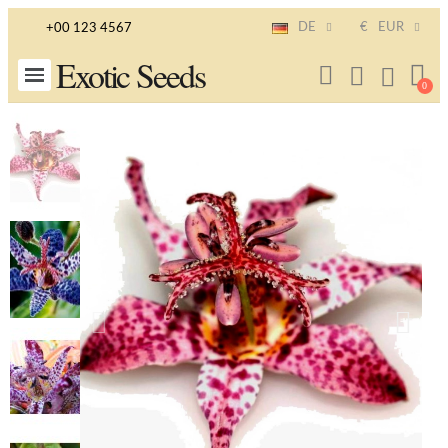
DE
€
EUR
+00 123 4567
Exotic Seeds