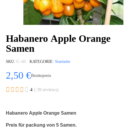
Habanero Apple Orange
Samen
SKU
C--61
KATEGORIE
Startseite
2,50 €
Bruttopreis





4
( 39 reviews)
Habanero Apple Orange Samen
Preis für packung von 5 Samen.