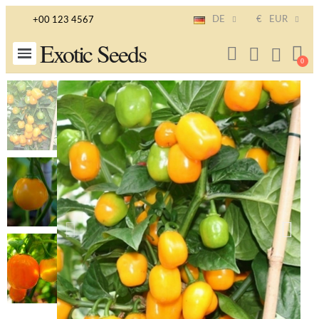
DE
€
EUR
+00 123 4567
Exotic Seeds