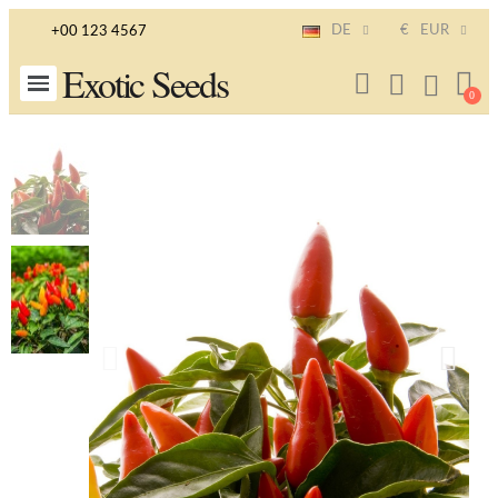
DE
€
EUR
+00 123 4567
Exotic Seeds