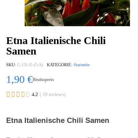
Etna Italienische Chili
Samen
SKU
C-131-E-(5-S)
KATEGORIE
Startseite
1,90 €
Bruttopreis





4.2
( 19 reviews)
Etna Italienische Chili Samen