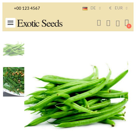
DE
€
EUR
+00 123 4567
Exotic Seeds