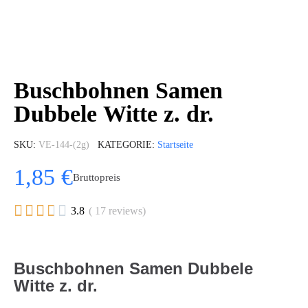
Buschbohnen Samen
Dubbele Witte z. dr.
SKU
VE-144-(2g)
KATEGORIE
Startseite
1,85 €
Bruttopreis





3.8
( 17 reviews)
Buschbohnen Samen Dubbele
Witte z. dr.