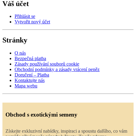
Váš účet
Přihlásit se
Vytvořit nový účet
Stránky
O nás
Bezpečná platba
Zásady používání souborů cookie
Obchodní podmínky a zásady vrácení peněz
Doručení – Platba
Kontaktujte nás
Mapa webu
Obchod s exotickými semeny
Získejte exkluzivní nabídky, inspiraci a spoustu dalšího, co vám