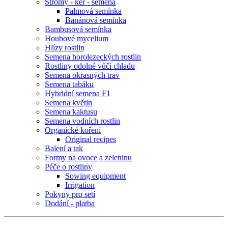
Stromy - keř - semena
Palmová semínka
Banánová semínka
Bambusová semínka
Houbové mycelium
Hlízy rostlin
Semena horolezeckých rostlin
Rostliny odolné vůči chladu
Semena okrasných trav
Semena tabáku
Hybridní semena F1
Semena květin
Semena kaktusu
Semena vodních rostlin
Organické koření
Original recipes
Balení a tak
Formy na ovoce a zeleninu
Péče o rostliny
Sowing equipment
Irrigation
Pokyny pro setí
Dodání - platba