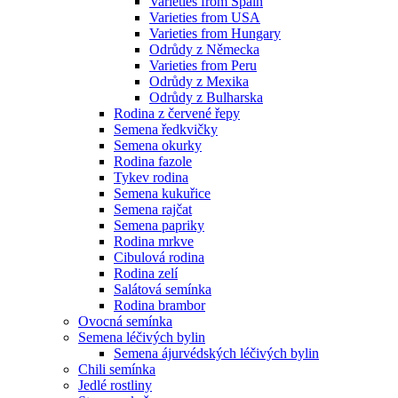
Varieties from Spain
Varieties from USA
Varieties from Hungary
Odrůdy z Německa
Varieties from Peru
Odrůdy z Mexika
Odrůdy z Bulharska
Rodina z červené řepy
Semena ředkvičky
Semena okurky
Rodina fazole
Tykev rodina
Semena kukuřice
Semena rajčat
Semena papriky
Rodina mrkve
Cibulová rodina
Rodina zelí
Salátová semínka
Rodina brambor
Ovocná semínka
Semena léčivých bylin
Semena ájurvédských léčivých bylin
Chili semínka
Jedlé rostliny