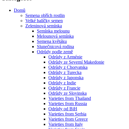
Domů
Semena obřích rostlin
Velké balíčky semen
Zeleninová semínka
Semínka melounu
Melounová semínka
Semena květáku
Slunečnicová rodina
Odrůdy podle země
Odrůdy z Arménie
Odrůdy ze Severní Makedonie
Odrůdy z Chorvatska
Odrůdy z Turecka
Odrůdy z Japonska
Odrůdy z Indie
Odrůdy z Francie
Odrůdy ze Slovinska
Varieties from Thailand
Varieties from Russia
Odrůdy od BiH
Varieties from Serbia
Varieties from Greece
Varieties from Italy