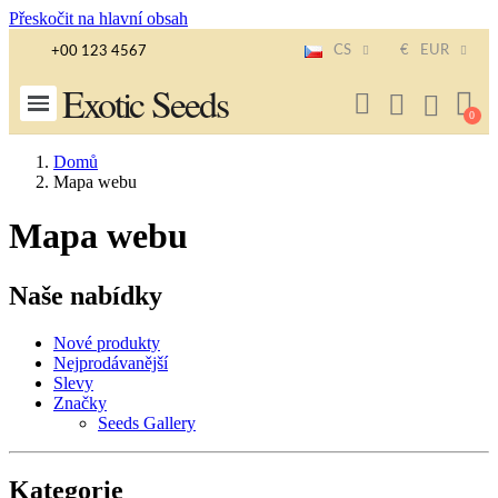
Přeskočit na hlavní obsah
CS
€
EUR
+00 123 4567
Exotic Seeds
Domů
Mapa webu
Mapa webu
Naše nabídky
Nové produkty
Nejprodávanější
Slevy
Značky
Seeds Gallery
Kategorie