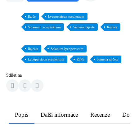
Rajče
Lycopersicon esculentum
Solanum lycopersicum
Semena rajčete
Rajčata
Rajčata
Solanum lycopersicum
Lycopersicon esculentum
Rajče
Semena rajčete
Sdílet na
Popis
Další informace
Recenze
Doruče