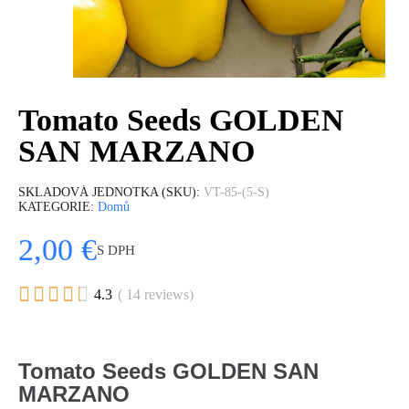
Tomato Seeds GOLDEN
SAN MARZANO
SKLADOVÁ JEDNOTKA (SKU)
VT-85-(5-S)
KATEGORIE
Domů
2,00 €
S DPH





4.3
( 14 reviews)
Tomato Seeds GOLDEN SAN
MARZANO