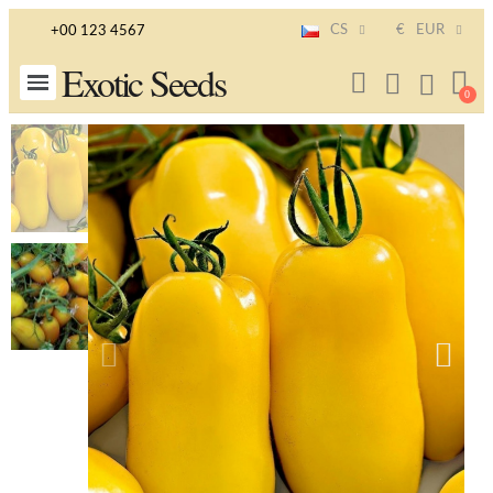
CS
€
EUR
+00 123 4567
Exotic Seeds