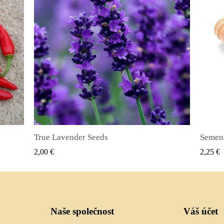
Semena nového koření (Pimenta dioica)
RYCHLÝ NÁHLED
2,25 €
2,50 €
Naše společnost
Váš účet