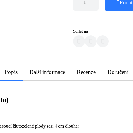
Přidat
Sdílet na
Popis
Další informace
Recenze
Doručení
ta)
esoucí žlutozelené plody (asi 4 cm dlouhé).