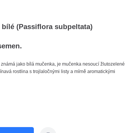
ílé (Passiflora subpeltata)
 semen.
ě známá jako bílá mučenka, je mučenka nesoucí žlutozelené
navá rostlina s trojlaločnými listy a mírně aromatickými