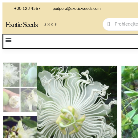
+00 123 4567
podpora@exotic-seeds.com
Exotic Seeds
SHOP