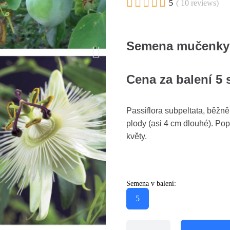





5
( 10 reviews)
Semena mučenky b
Cena za balení 5
Passiflora subpeltata, běžn
plody (asi 4 cm dlouhé). Popí
květy.
Semena v balení:
5