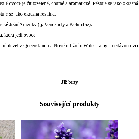
edlé ovoce je žlutozelené, chutné a aromatické. Pěstuje se jako okrasná 
tuje se jako okrasná rostlina.
ické Jižní Ameriky (tj. Venezuely a Kolumbie).
a, která jedí ovoce.
ální plevel v Queenslandu a Novém Jižním Walesu a byla nedávno uvede
Již brzy
Související produkty