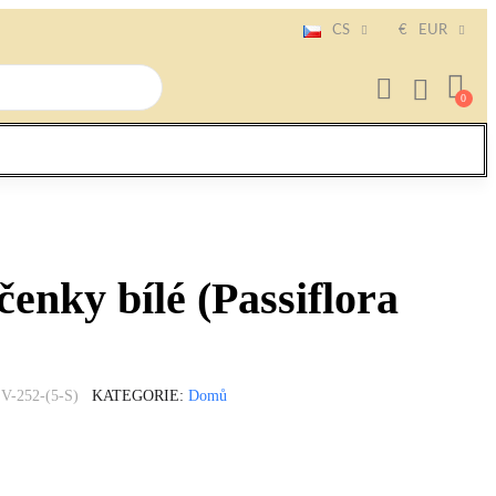
CS
€
EUR
nky bílé (Passiflora
V-252-(5-S)
KATEGORIE
Domů