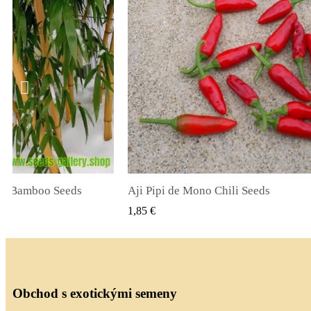
li Seeds
True Lavender Seeds
Ý NÁHLED
RYCHLÝ NÁHLED
2,00 €
Obchod s exotickými semeny