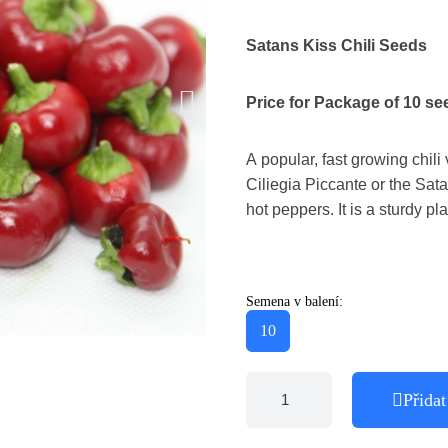
Satans Kiss Chili Seeds
Price for Package of 10 se
A popular, fast growing chili
Ciliegia Piccante or the Satana
hot peppers. It is a sturdy plan
Semena v balení:
10
Přidat