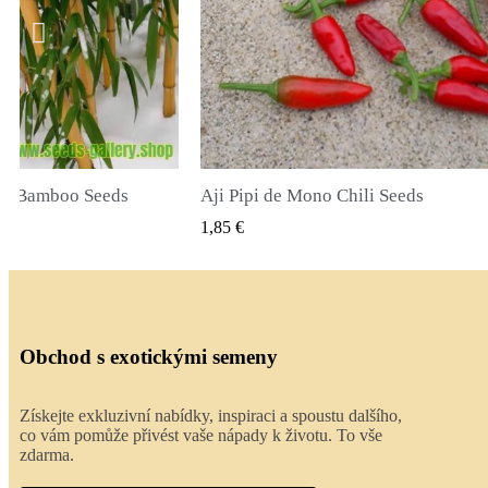
hili Seeds
True Lavender Seeds
HLÝ NÁHLED
RYCHLÝ NÁHLED
2,00 €
Obchod s exotickými semeny
Získejte exkluzivní nabídky, inspiraci a spoustu dalšího,
co vám pomůže přivést vaše nápady k životu. To vše
zdarma.