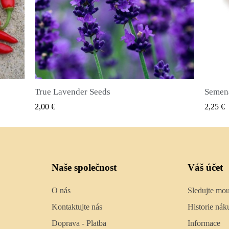
Semena nového koření (Pimenta dioica)
RYCHLÝ NÁHLED
2,25 €
2,50
Naše společnost
Váš účet
O nás
Sledujte mo
Kontaktujte nás
Historie nák
Doprava - Platba
Informace