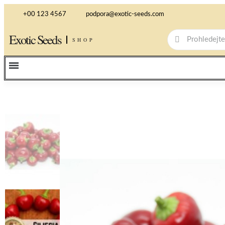
+00 123 4567
podpora@exotic-seeds.com
Exotic Seeds
SHOP