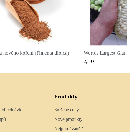
Worlds Largest Giant Corn Semena Cuzco - Cusco
RYCHLÝ NÁHLED
RYCHL
 €
2,40 €
Produkty
u objednávku
Snížené ceny
upů
Nové produkty
Nejprodávanější