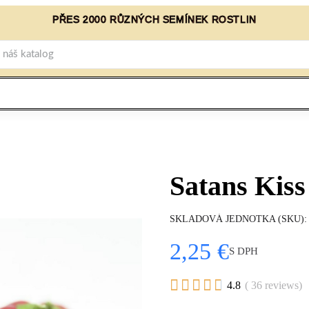
PŘES 2000 RŮZNÝCH SEMÍNEK ROSTLIN
Satans Kiss
SKLADOVÁ JEDNOTKA (SKU)
2,25 €
S DPH





4.8
( 36 reviews)