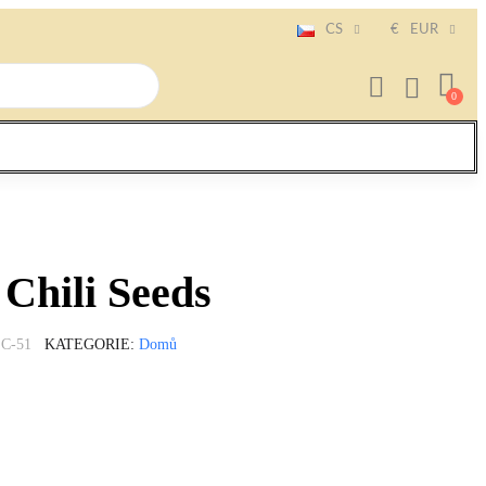
CS
€
EUR
 Chili Seeds
C-51
KATEGORIE
Domů