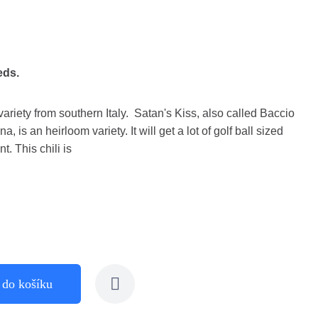
eds.
 variety from southern Italy. Satan's Kiss, also called Baccio
, is an heirloom variety. It will get a lot of golf ball sized
t. This chili is
 do košíku