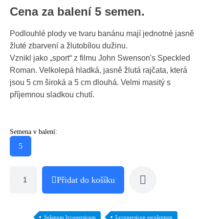
Cena za balení 5 semen.
Podlouhlé plody ve tvaru banánu mají jednotné jasně
žluté zbarvení a žlutobílou dužinu.
Vznikl jako „sport“ z filmu John Swenson's Speckled
Roman. Velkolepá hladká, jasně žlutá rajčata, která
jsou 5 cm široká a 5 cm dlouhá. Velmi masitý s
příjemnou sladkou chutí.
Semena v balení:
5
Přidat do košíku
Solanum lycopersicum
Lycopersicon esculentum