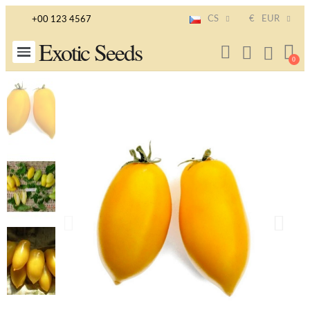
CS
€
EUR
+00 123 4567
Exotic Seeds