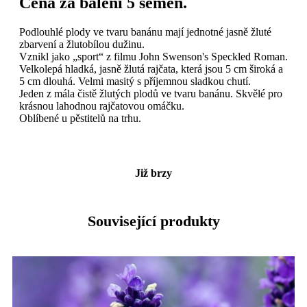
Cena za balení 5 semen.
Podlouhlé plody ve tvaru banánu mají jednotné jasně žluté
zbarvení a žlutobílou dužinu.
Vznikl jako „sport“ z filmu John Swenson's Speckled Roman.
Velkolepá hladká, jasně žlutá rajčata, která jsou 5 cm široká a
5 cm dlouhá. Velmi masitý s příjemnou sladkou chutí.
Jeden z mála čistě žlutých plodů ve tvaru banánu. Skvělé pro
krásnou lahodnou rajčatovou omáčku.
Oblíbené u pěstitelů na trhu.
Již brzy
Související produkty