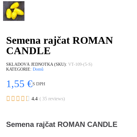
Semena rajčat ROMAN
CANDLE
SKLADOVÁ JEDNOTKA (SKU)
VT-109-(5-S)
KATEGORIE
Domů
1,55 €
S DPH





4.4
( 35 reviews)
Semena rajčat ROMAN CANDLE