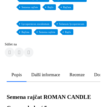
Semena rajčete
Rajče
Rajčata
Lycopersicon esculentum
Solanum lycopersicum
Rajčata
Semena rajčete
Rajče
Sdílet na
Popis
Další informace
Recenze
Doruče
Semena rajčat ROMAN CANDLE