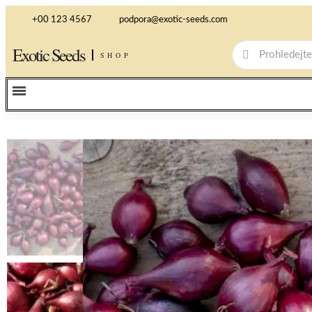
+00 123 4567
podpora@exotic-seeds.com
Exotic Seeds
SHOP