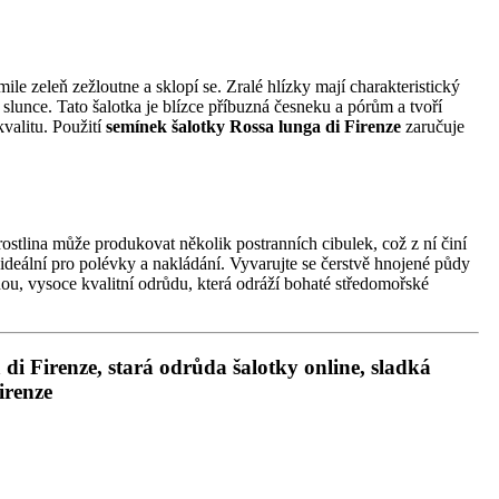
ile zeleň zežloutne a sklopí se. Zralé hlízky mají charakteristický
lunce. Tato šalotka je blízce příbuzná česneku a pórům a tvoří
valitu. Použití
semínek šalotky Rossa lunga di Firenze
zaručuje
lina může produkovat několik postranních cibulek, což z ní činí
 ideální pro polévky a nakládání. Vyvarujte se čerstvě hnojené půdy
anou, vysoce kvalitní odrůdu, která odráží bohaté středomořské
i Firenze, stará odrůda šalotky online, sladká
irenze