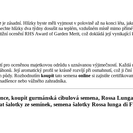
e
je zásadní. Hlízky byste měli vyjmout v polovině až na konci léta, jakm
nechte hlízky dva týdny dosušit na teplém, vzdušném místě mimo přímé s
tižní ocenění RHS Award of Garden Merit, což dokládá její vynikající k
 pro oceněnou majetkovou odrůdu s uznávanou výjimečností. Každá rost
nů. Její aromatický profil se krásně rozvíjí při osmahnutí, což ji činí
em půdy. Rozhodnutím
koupit
tato semena
online
si zajistíte certifikov
o nadšence nebo vážného zahradníka.
nce, koupit gurmánská cibulová semena, Rossa Lunga d
at šalotky ze semínek,
semena šalotky Rossa lunga di F