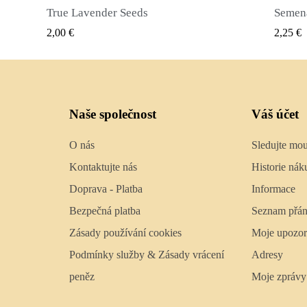
Semena nového koření (Pimenta dioica)
RYCHLÝ NÁHLED
2,25 €
2,50 €
Naše společnost
Váš účet
O nás
Sledujte mo
Kontaktujte nás
Historie nák
Doprava - Platba
Informace
Bezpečná platba
Seznam přán
Zásady používání cookies
Moje upozor
Podmínky služby & Zásady vrácení
Adresy
peněz
Moje zprávy