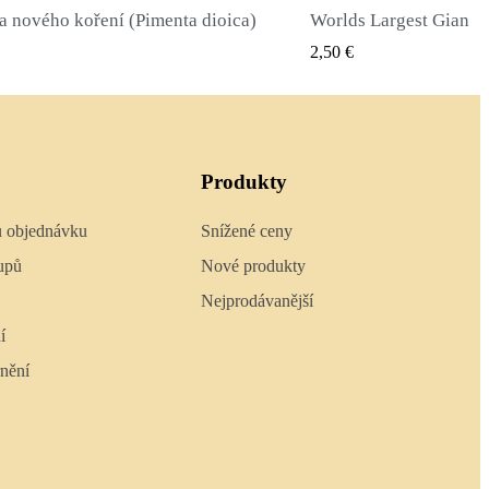
Worlds Largest Giant Corn Semena Cuzco - Cusco
RYCHLÝ NÁHLED
RYCHLÝ 
2,40 €
Produkty
u objednávku
Snížené ceny
upů
Nové produkty
Nejprodávanější
í
nění