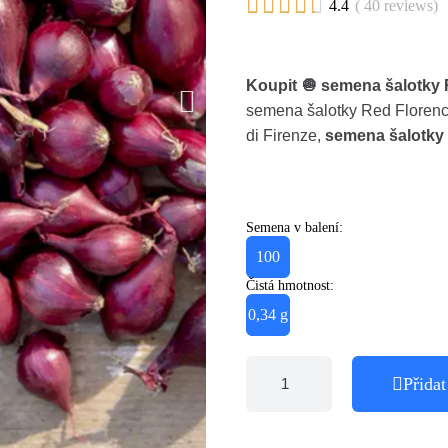





4.4
( 40 reviews)
Koupit 🧅 semena šalotky 
semena šalotky Red Florenc
di Firenze,
semena šalotky 
Semena v balení:
100
Čistá hmotnost:
0,34 g
Přidat