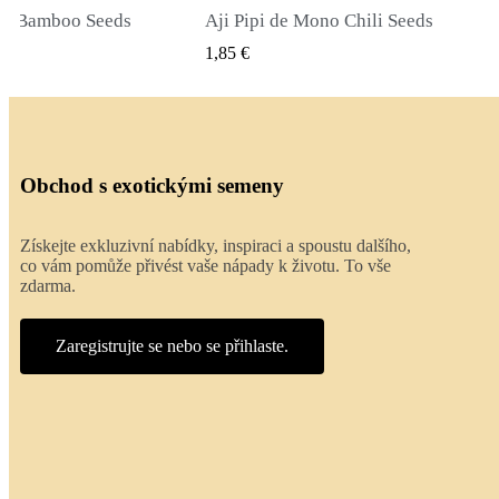
li Seeds
True Lavender Seeds
Ý NÁHLED
RYCHLÝ NÁHLED
2,00 €
Obchod s exotickými semeny
Získejte exkluzivní nabídky, inspiraci a spoustu dalšího,
co vám pomůže přivést vaše nápady k životu. To vše
zdarma.
Zaregistrujte se nebo se přihlaste.