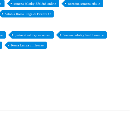
do
semena šalotky dědičná online
oceněná semena cibule
Šalotka Rossa lunga di Firenze O
ne
pěstovat šalotky ze semen
Semena šalotky Red Florence
Rossa Lunga di Firenze