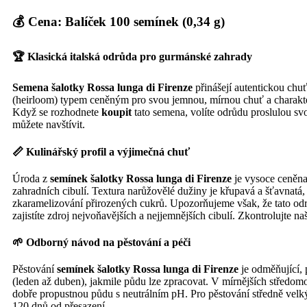
💰 Cena: Balíček 100 semínek (0,34 g)
🏆 Klasická italská odrůda pro gurmánské zahrady
Semena šalotky Rossa lunga di Firenze
přinášejí autentickou chu
(heirloom) typem ceněným pro svou jemnou, mírnou chuť a charakteris
Když se rozhodnete
koupit
tato semena, volíte odrůdu proslulou sv
můžete navštívit.
📏 Kulinářský profil a výjimečná chuť
Úroda z
semínek šalotky Rossa lunga di Firenze
je vysoce ceněna
zahradních cibulí. Textura narůžovělé dužiny je křupavá a šťavnatá, 
zkaramelizování přirozených cukrů. Upozorňujeme však, že tato od
zajistíte zdroj nejvoňavějších a nejjemnějších cibulí. Zkontrolujte na
🌱 Odborný návod na pěstování a péči
Pěstování
semínek šalotky Rossa lunga di Firenze
je odměňující, 
(leden až duben), jakmile půdu lze zpracovat. V mírnějších středom
dobře propustnou půdu s neutrálním pH. Pro pěstování středně velk
120 dnů od přesazení.