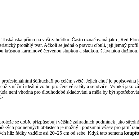
ť Toskánska přímo na vaši zahrádku. Často označovaná jako „Red Flore
tický protáhlý tvar. Ačkoli se jedná o pravou cibuli, její jemný profi
ou krásnou karmínově červenou slupkou a sladkou, šťavnatou dužinou. Pr
 profesionálními šéfkuchaři po celém světě. Jejich chuť je popisována
což z ní činí ideální volbu pro čerstvé saláty a sendviče. Vyniká jako 
růda není vhodná pro dlouhodobé skladování a měla by být spotřebová
še.
protože se dobře přizpůsobují většině zahradních podmínek jako středn
ořských podnebných oblastech je možný i podzimní výsev pro jarní ranou
ých hlíz řádky vzdělte asi 20–25 cm od sebe. Když tato semena
koupít