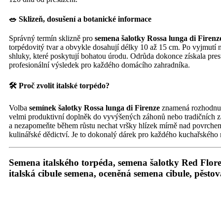
🥗 Sklizeň, dosušení a botanické informace
Správný termín sklizně pro
semena šalotky Rossa lunga di Firenz
torpédovitý tvar a obvykle dosahují délky 10 až 15 cm. Po vyjmutí 
shluky, které poskytují bohatou úrodu. Odrůda dokonce získala pres
profesionální výsledek pro každého domácího zahradníka.
🛠️ Proč zvolit italské torpédo?
Volba
semínek šalotky Rossa lunga di Firenze
znamená rozhodnutí
velmi produktivní doplněk do vyvýšených záhonů nebo tradičních záho
a nezapomeňte během růstu nechat vršky hlízek mírně nad povrch
kulinářské dědictví. Je to dokonalý dárek pro každého kuchařskéh
Semena italského torpéda, semena šalotky Red Flore
italská cibule semena, oceněná semena cibule, pěstov