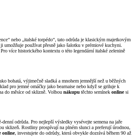
nce“ nebo „italské torpédo“, tato odrůda je klasickým majetkovým
l ji umožňuje používat přesně jako šalotku v prémiové kuchyni.
o více historického kontextu o této legendární italské zelenině
 jako bohatá, výjimečně sladká a mnohem jemnější než u běžných
základ pro jemné omáčky jako bearnaise nebo když se griluje k
na do měsíce od sklizně. Volbou
nákupu
těchto semínek
online
si
ě-denní odrůda. Pro nejlepší výsledky vysévejte semena na jaře
 sklizeň. Rostliny prospívají na plném slunci a preferují úrodnou,
e
online
, investujete do odrůdy, která obvykle dozrává během 90 až