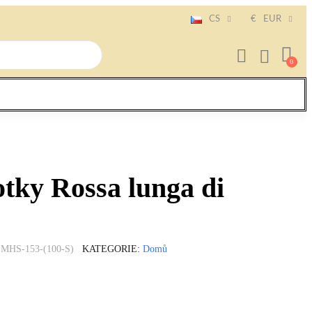
CS
€
EUR
tky Rossa lunga di
MHS-153-(100-S)
KATEGORIE
Domů