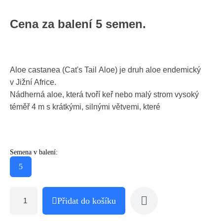
Cena za balení 5 semen.
Aloe castanea (Cat's Tail Aloe) je druh aloe endemický
v Jižní Africe.
Nádherná aloe, která tvoří keř nebo malý strom vysoký
téměř 4 m s krátkými, silnými větvemi, které
Semena v balení:
5
Přidat do košíku