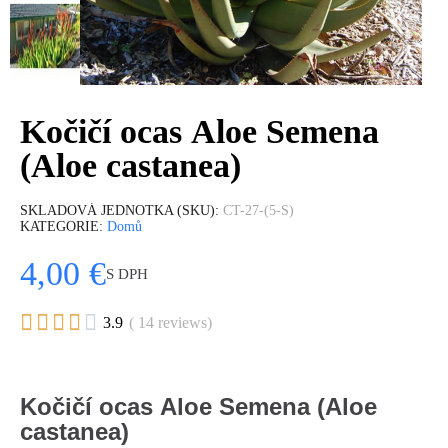
Kočičí ocas Aloe Semena
(Aloe castanea)
SKLADOVÁ JEDNOTKA (SKU)
CT-27-(5-S)
KATEGORIE
Domů
4,00 €
S DPH





3.9
( 14 reviews)
Kočičí ocas Aloe Semena (Aloe
castanea)