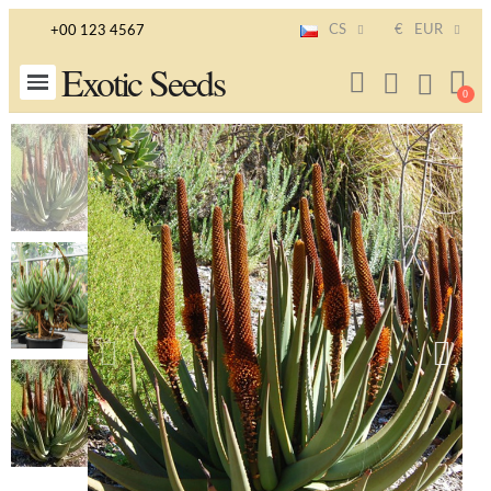
CS
€
EUR
+00 123 4567
Exotic Seeds