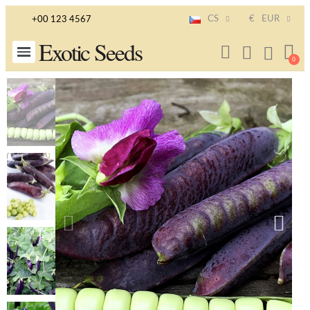
CS
€
EUR
+00 123 4567
Exotic Seeds