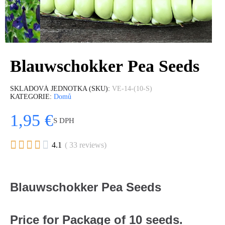
Blauwschokker Pea Seeds
SKLADOVÁ JEDNOTKA (SKU)
VE-14-(10-S)
KATEGORIE
Domů
1,95 €
S DPH





4.1
( 33 reviews)
Blauwschokker Pea Seeds
Price for Package of 10 seeds.