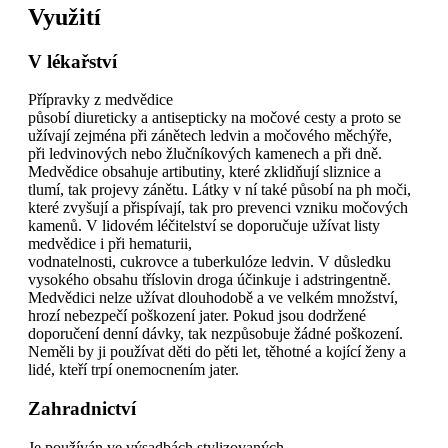
Využití
V lékařství
Přípravky z medvědice
působí diureticky a antisepticky na močové cesty a proto se
užívají zejména při zánětech ledvin a močového měchýře,
při ledvinových nebo žlučníkových kamenech a při dně.
Medvědice obsahuje artibutiny, které zklidňují sliznice a
tlumí, tak projevy zánětu. Látky v ní také působí na ph moči,
které zvyšují a přispívají, tak pro prevenci vzniku močových
kamenů. V lidovém léčitelství se doporučuje užívat listy
medvědice i při hematurii,
vodnatelnosti, cukrovce a tuberkulóze ledvin. V důsledku
vysokého obsahu tříslovin droga účinkuje i adstringentně.
Medvědici nelze užívat dlouhodobě a ve velkém množství,
hrozí nebezpečí poškození jater. Pokud jsou dodržené
doporučení denní dávky, tak nezpůsobuje žádné poškození.
Neměli by ji používat děti do pěti let, těhotné a kojící ženy a
lidé, kteří trpí onemocnením jater.
Zahradnictví
Je používán ve výsadbách stylizovaných