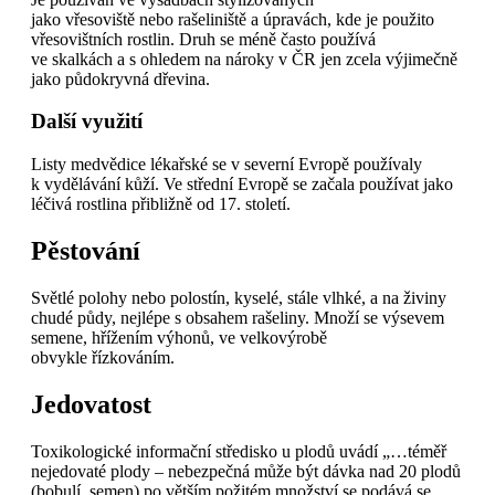
jako vřesoviště nebo rašeliniště a úpravách, kde je použito
vřesovištních rostlin. Druh se méně často používá
ve skalkách a s ohledem na nároky v ČR jen zcela výjimečně
jako půdokryvná dřevina.
Další využití
Listy medvědice lékařské se v severní Evropě používaly
k vydělávání kůží. Ve střední Evropě se začala používat jako
léčivá rostlina přibližně od 17. století.
Pěstování
Světlé polohy nebo polostín, kyselé, stále vlhké, a na živiny
chudé půdy, nejlépe s obsahem rašeliny. Množí se výsevem
semene, hřížením výhonů, ve velkovýrobě
obvykle řízkováním.
Jedovatost
Toxikologické informační středisko u plodů uvádí „…téměř
nejedovaté plody – nebezpečná může být dávka nad 20 plodů
(bobulí, semen) po větším požitém množství se podává se