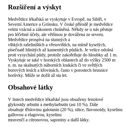
Rozšíření a výskyt
Medvědice lékařská se vyskytuje v Evropě, na Sibiři, v
Severní Americe a Grónsku. V české přírodě je medvědice
velmi vzácná a zákonem chráněná. Někdy se u nás pěstuje
pro léčebné účely, ale většinou je dovážena ze severu.
Medvědice prospívá na slunných a
vlhkých rašeliništích a vřesovištích, na mírně kyselých,
písečnatě hlinitých až kamenitých půdách. Je velice odolná
proti vysychání půdy, protože zakořeňuje do hloubky až 1 m.
Vyskytuje se také v horských oblastech až do výšky 2500 m
n. m. na skalnatých náhorních loukách či ve světlých
borových lesích a křovinách, často v porostech brusnice
borůvky. Může se dožít až sta let.
Obsahové látky
V listech medvědice lékařské jsou obsaženy fenolové
glykosidy arbutin a methylarbutin (asi 10 %). Dále
obsahuje tříslovinu galotanin (20 %), silice, flavonoidy, kyselinu
gallovou a elagovou, kyselinu
mravenčí a citronovou, saponiny a další látky.