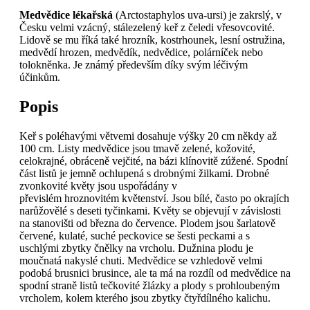
Medvědice lékařská
(Arctostaphylos uva-ursi) je zakrslý, v
Česku velmi vzácný, stálezelený keř z čeledi vřesovcovité.
Lidově se mu říká také hrozník, kostrhounek, lesní ostružina,
medvědí hrozen, medvědík, nedvědice, polárníček nebo
tolokněnka. Je známý především díky svým léčivým
účinkům.
Popis
Keř s poléhavými větvemi dosahuje výšky 20 cm někdy až
100 cm. Listy medvědice jsou tmavě zelené, kožovité,
celokrajné, obráceně vejčité, na bázi klínovitě zúžené. Spodní
část listů je jemně ochlupená s drobnými žilkami. Drobné
zvonkovité květy jsou uspořádány v
převislém hroznovitém květenství. Jsou bílé, často po okrajích
narůžovělé s deseti tyčinkami. Květy se objevují v závislosti
na stanovišti od března do července. Plodem jsou šarlatově
červené, kulaté, suché peckovice se šesti peckami a s
uschlými zbytky čnělky na vrcholu. Dužnina plodu je
moučnatá nakyslé chuti. Medvědice se vzhledově velmi
podobá brusnici brusince, ale ta má na rozdíl od medvědice na
spodní straně listů tečkovité žlázky a plody s prohloubeným
vrcholem, kolem kterého jsou zbytky čtyřdílného kalichu.