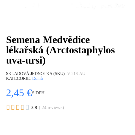
Semena Medvědice
lékařská (Arctostaphylos
uva-ursi)
SKLADOVÁ JEDNOTKA (SKU)
V-218-AU
KATEGORIE
Domů
2,45 €
S DPH





3.8
( 24 reviews)