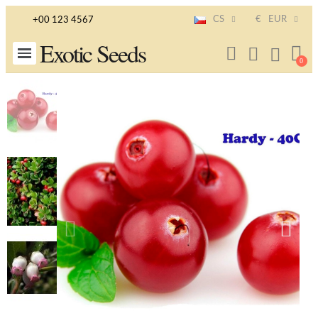
CS
€
EUR
+00 123 4567
Exotic Seeds